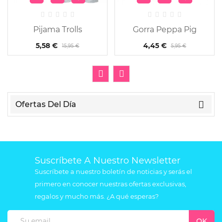
Pijama Trolls
Gorra Peppa Pig
5,58 €
4,45 €
15,95 €
5,95 €
Ofertas Del Día
Suscríbete A Nuestro Newsletter
Suscríbete a nuestro boletín de noticias y serás el
primero en conocer nuestras ofertas exclusivas,
regalos y mucho más. ¿A qué esperas?