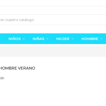
NIÑOS
NIÑAS
MUJER
HOMBRE
HOMBRE VERANO
ión
Zapatillas lona Frozen Disney
Zapatillas Frozen con luz.
6,48 €
12,48 €
12,95 €
24,95 €
-50%
-50%