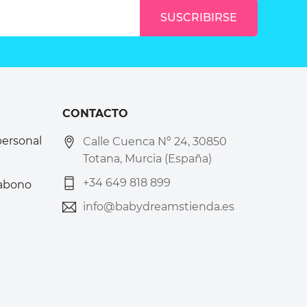
CONTACTO
personal
Calle Cuenca Nº 24, 30850
Totana, Murcia (España)
+34 649 818 899
 abono
info@babydreamstienda.es