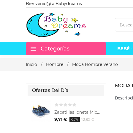
Bienvenid@ a Babydreams
Categorías
BEBÉ
Inicio
Hombre
Moda Hombre Verano
MODA 
Ofertas Del Día
Descripc
Zapatillas loneta Mickey
9,71 €
12,95 €
-25%