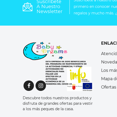
Suscríbete a nuestro bol
Suscríbete
A Nuestro
primero en conocer nues
Newsletter
regalos y mucho más. ¿
ENLAC
Atenció
Noveda
Los má
Mapa de
Ofertas
Descubre todos nuestros productos y
disfruta de grandes ofertas para vestir
a los más peques de la casa.