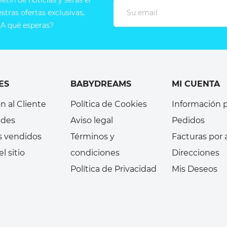
etín de noticias y serás el
tras ofertas exclusivas,
A qué esperas?
ES
BABYDREAMS
MI CUENTA
n al Cliente
Política de Cookies
Información 
des
Aviso legal
Pedidos
s vendidos
Términos y
Facturas por
l sitio
condiciones
Direcciones
Política de Privacidad
Mis Deseos