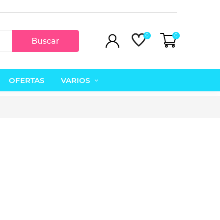
0
0
Buscar
OFERTAS
VARIOS
Vestido-peto vaquero.
12,95 €
21,95 €
23,00 €
36,95 €