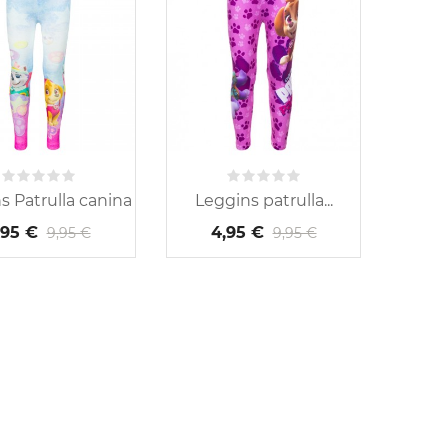
s Patrulla canina
Leggins patrulla...
-peto vaquero.
Vestido sin mangas con...
,95 €
4,95 €
9,95 €
9,95 €
21,95 €
23,00 €
36,95 €