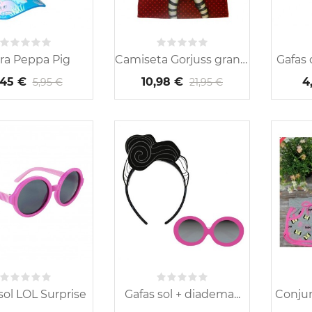
ra Peppa Pig
Camiseta Gorjuss granate
Gafas 
,45 €
10,98 €
4
5,95 €
21,95 €
sol LOL Surprise
Gafas sol + diadema...
Conjun