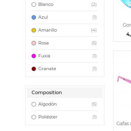
Blanco
(2)
Azul
(1)
Gor
Amarillo
(4)
4
Rosa
(5)
Fuxia
(1)
Granate
(1)
Composition
Algodón
(5)
Poliéster
(1)
Gafas 