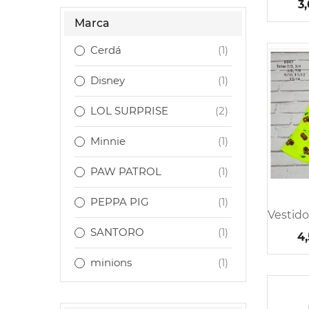
3
Marca
Cerdá
(1)
Disney
(1)
LOL SURPRISE
(2)
Minnie
(1)
PAW PATROL
(1)
PEPPA PIG
(1)
SANTORO
(1)
4
minions
(1)