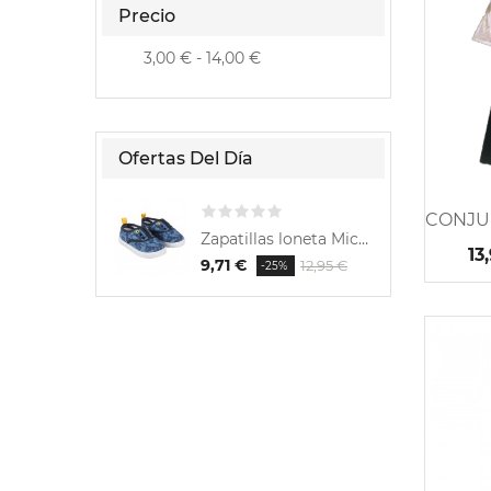
Precio
3,00 € - 14,00 €
Ofertas Del Día
Zapatillas loneta Mickey
13
9,71 €
6,48 €
12,95 €
12,9
-25%
-50%