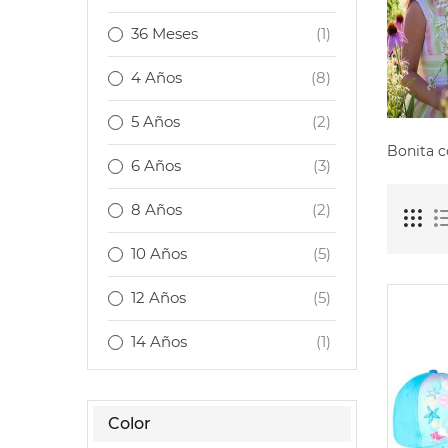
36 Meses
(1)
4 Años
(8)
5 Años
(2)
Bonita c
6 Años
(3)
8 Años
(2)
10 Años
(5)
12 Años
(5)
14 Años
(1)
Color