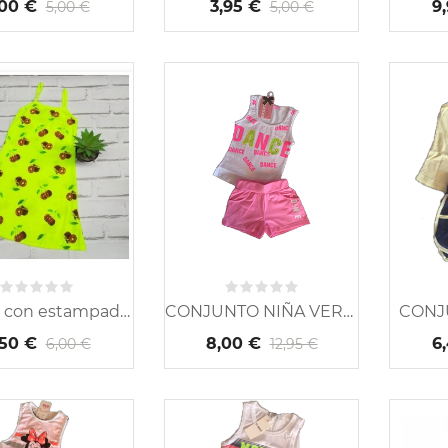
,00 €
3,95 €
9
5,00 €
5,00 €
Vestido con estampado...
CONJUNTO NIÑA VERANO...
CONJ
,50 €
8,00 €
6
6,00 €
12,95 €