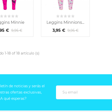
ggins Minnie
Leggins Minnions...
,95 €
3,95 €
9,95 €
9,95 €
 1-18 of 18 artículo (s)
etín de noticias y serás el
tras ofertas exclusivas,
A qué esperas?