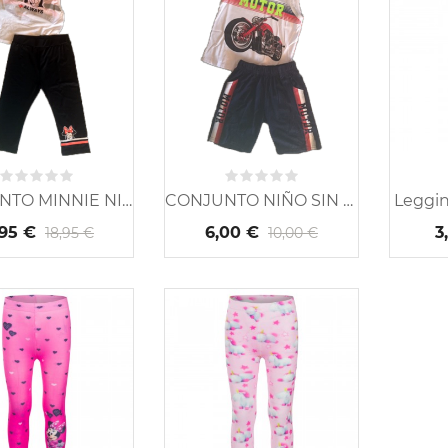
CONJUNTO MINNIE NIÑA...
CONJUNTO NIÑO SIN MANGAS
Leggin
Zapatillas lona Frozen Disney
Zapatillas Frozen con luz.
Vestido
,95 €
6,00 €
3
18,95 €
10,00 €
12,48 €
12,95 €
5 €
24,95 €
-50%