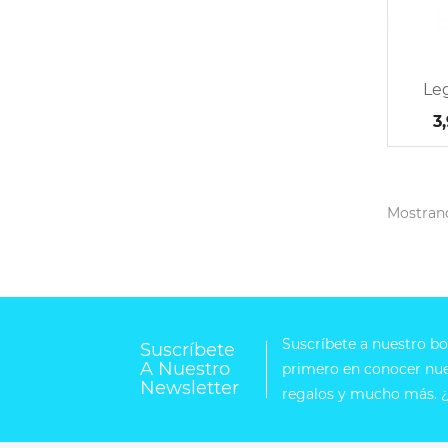
Le
3
Mostrando
Suscríbete a nuestro bol
Suscríbete
A Nuestro
primero en conocer nues
Newsletter
regalos y mucho más. ¿