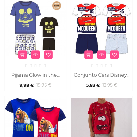
-50%
Pijama Glow in the...
Conjunto Cars Disney...
19,95 €
12,95 €
9,98 €
5,83 €
-55%