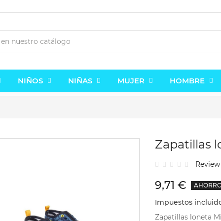
NIÑOS
NIÑAS
MUJER
HOMBRE
Zapatillas 
Revie
9,71 €
AHORRO
Zapatillas lona Frozen Disney
Zapatillas Frozen con luz.
 €
12,48 €
12,95 €
24,95 €
-50%
-50%
Impuestos incluid
Zapatillas loneta 