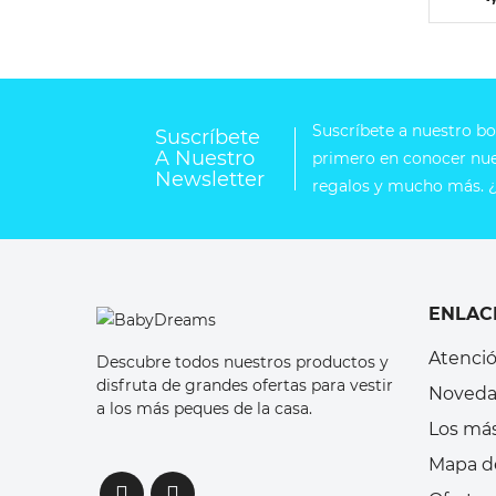
Suscríbete a nuestro bol
Suscríbete
A Nuestro
primero en conocer nues
Newsletter
regalos y mucho más. ¿
ENLAC
Atenció
Descubre todos nuestros productos y
disfruta de grandes ofertas para vestir
Noveda
a los más peques de la casa.
Los má
Mapa de