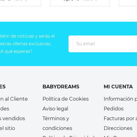
etín de noticias y serás el
tras ofertas exclusivas,
A qué esperas?
ES
BABYDREAMS
MI CUENTA
n al Cliente
Política de Cookies
Información 
des
Aviso legal
Pedidos
s vendidos
Términos y
Facturas por
l sitio
condiciones
Direcciones