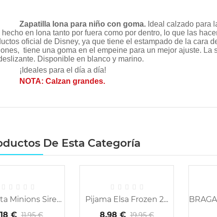
Zapatilla lona para niño con goma.
Ideal calzado para 
 hecho en lona tanto por fuera como por dentro, lo que las hace
uctos oficial de Disney, ya que tiene el estampado de la cara 
ones, tiene una goma en el empeine para un mejor ajuste. La
deslizante. Disponible en blanco y marino.
¡Ideales para el día a día!
NOTA: Calzan grandes.
oductos De Esta Categoría
-65%
-55%
Camiseta Minions Sirena
Pijama Elsa Frozen 2...
,18 €
8,98 €
11,95 €
19,95 €