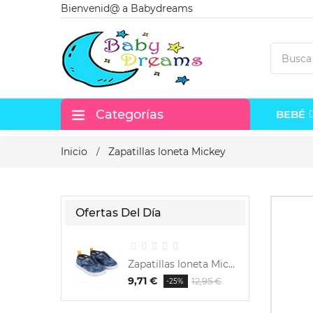
Bienvenid@ a Babydreams
Categorías
BEBÉ
Inicio
Zapatillas loneta Mickey
Ofertas Del Día
Zapatillas loneta Mickey
9,71 €
6,48
12,95 €
-25%