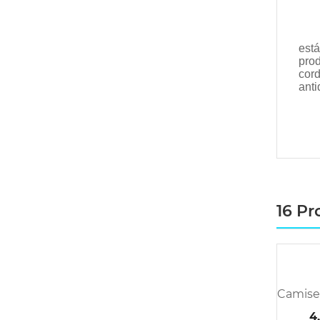
está
prod
cord
anti
16 Pr
4