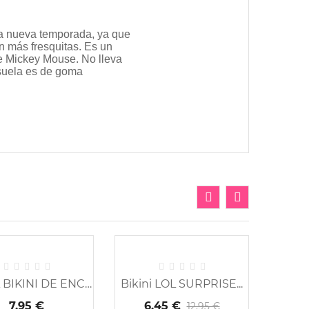
la nueva temporada, ya que
n más fresquitas. Es un
de Mickey Mouse. No lleva
 suela es de goma
BRAGA BIKINI DE ENCAJE...
Bikini LOL SURPRISE...
Cami
7,95 €
6,45 €
5
12,95 €