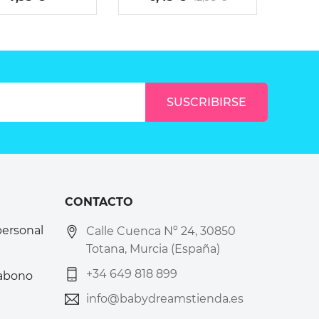
CONTACTO
personal
Calle Cuenca Nº 24, 30850
Totana, Murcia (España)
+34 649 818 899
 abono
info@babydreamstienda.es