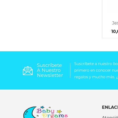
Je
10
Suscríbete a nuestro bol
Suscríbete
A Nuestro
primero en conocer nues
Newsletter
regalos y mucho más. ¿
ENLAC
Atenció