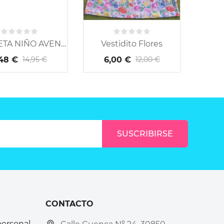
CAMISETA NIÑO AVENGERS
Vestidito Flores
Con
,48 €
6,00 €
6
14,95 €
12,00 €
CONTACTO
personal