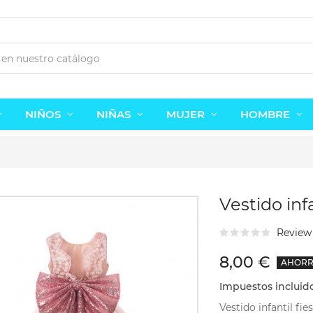
NIÑOS
NIÑAS
MUJER
HOMBRE
Vestido inf
Revie
8,00 €
AHORRE
Zapatillas lona Frozen Disney
Zapatillas Frozen con luz.
48 €
12,48 €
12,95 €
24,95 €
-50%
-50%
Impuestos incluid
Vestido infantil fi