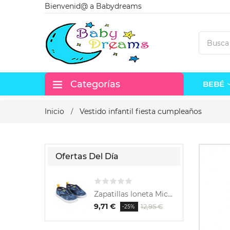
Bienvenid@ a Babydreams
Categorías
BEBÉ
Inicio
Vestido infantil fiesta cumpleaños
Ofertas Del Día
Zapatillas loneta Mickey
9,71 €
6,
12,95 €
-25%