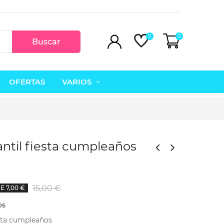
0
0
Buscar
OFERTAS
VARIOS
antil fiesta cumpleaños
w
15,00 €
 7,00 €
Vestido-peto vaquero.
12,95 €
21,95 €
23,00 €
36,95 €
os
esta cumpleaños