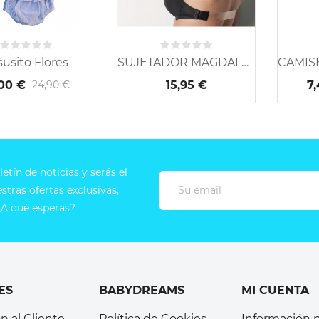
susito Flores
SUJETADOR MAGDALENA...
,00 €
15,95 €
7
24,90 €
etín de noticias y serás el
tras ofertas exclusivas,
A qué esperas?
ES
BABYDREAMS
MI CUENTA
n al Cliente
Política de Cookies
Información 