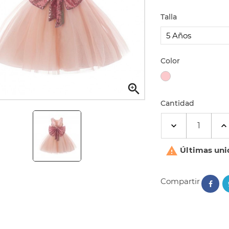
Talla
Color
Rosa

Cantidad

Últimas uni
Compartir