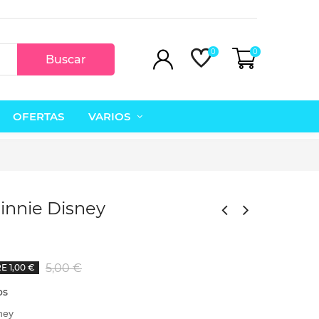
0
0
Buscar
OFERTAS
VARIOS
Minnie Disney
w
5,00 €
 1,00 €
Vestido sin mangas con...
Vestido Santa Kl
21,95 €
7,00 €
36,95 €
15,00 €
os
ney