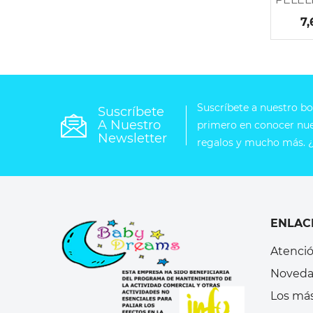
7,
Suscríbete a nuestro bol
Suscríbete
A Nuestro
primero en conocer nues
Newsletter
regalos y mucho más. ¿
ENLAC
Atenció
Noveda
Los má