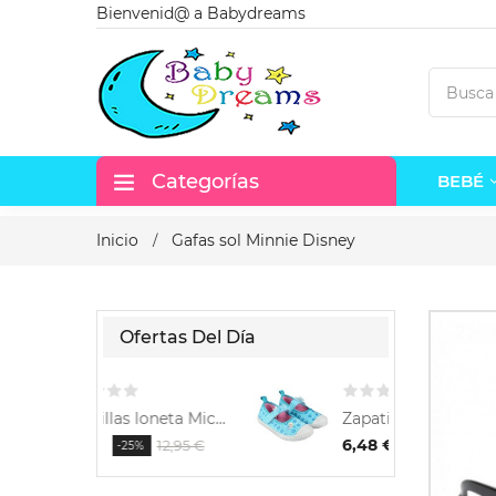
Bienvenid@ a Babydreams
Categorías
BEBÉ
Inicio
Gafas sol Minnie Disney
Ofertas Del Día
Zapatillas loneta Mickey
Zapatillas lona Frozen Disney
6,48 €
12,95 €
12,95 €
25%
-50%