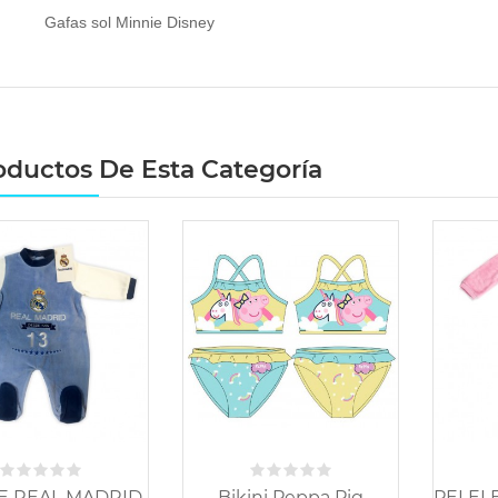
Gafas sol Minnie Disney
oductos De Esta Categoría
-65%
E REAL MADRID
Bikini Peppa Pig