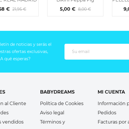
68 €
5,00 €
9,
21,95 €
8,00 €
etín de noticias y serás el
tras ofertas exclusivas,
A qué esperas?
ES
BABYDREAMS
MI CUENTA
n al Cliente
Política de Cookies
Información 
des
Aviso legal
Pedidos
s vendidos
Términos y
Facturas por