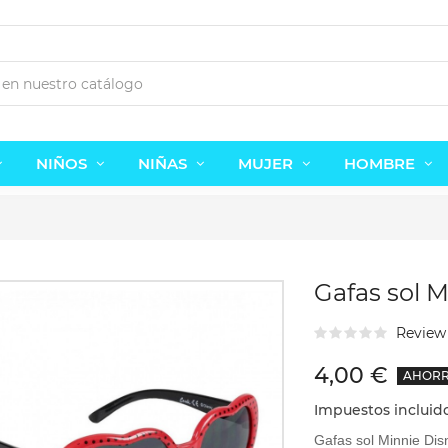
NIÑOS
NIÑAS
MUJER
HOMBRE
Gafas sol 
Revie
4,00 €
AHORRE
Zapatillas Frozen con luz.
Vestido-peto vaquero.
12,48 €
12,95 €
24,95 €
23,00 €
-50%
Impuestos incluid
Gafas sol Minnie Dis