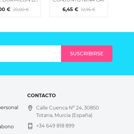
00 €
6,45 €
6
20,00 €
12,95 €
CONTACTO
personal
Calle Cuenca Nº 24, 30850
Totana, Murcia (España)
+34 649 818 899
 abono